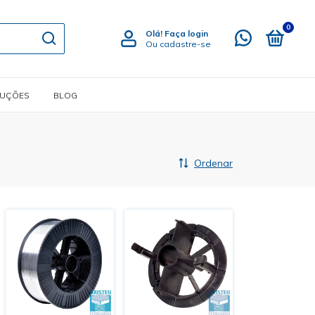
0
Olá!
Faça login
Ou cadastre-se
LUÇÕES
BLOG
Ordenar