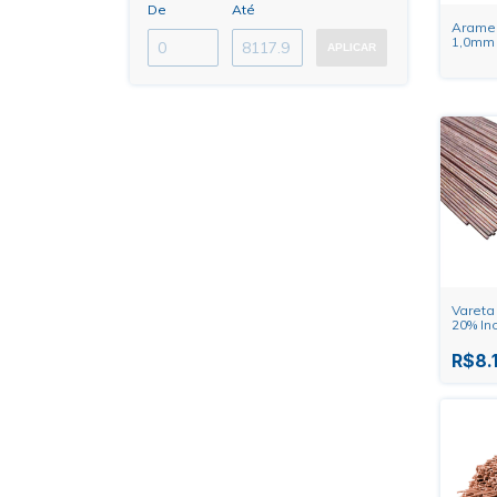
De
Até
Arame 
1,0mm 
APLICAR
Heavy 
Vareta
20% In
R$8.