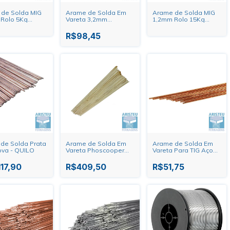
de Solda MIG
Arame de Solda Em
Arame de Solda MIG
Rolo 5Kg
Vareta 3,2mm
1,2mm Rolo 15Kg
Duty
Alumínio OX-5 ER4043
ER706-6 Merco
Oxigen - Quilo
R$98,45
 de Solda Prata
Arame de Solda Em
Arame de Solda Em
ova - QUILO
Vareta Phoscooper
Vareta Para TIG Aço
Weld Inox - Quilo
Carbono 70S3 Weld
Inox - Quilo
117,90
R$409,50
R$51,75