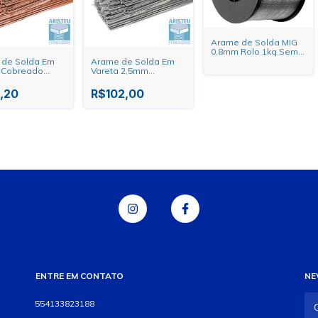
Arame de Solda MIG
0,8mm Rolo 1kg Sem
Gás Heavy Duty
 de Solda Em
Arame de Solda Em
 Cobreado
Vareta 2,5mm
Duty - Quilo
Alumínio OX-5 ER4043
Oxigen - Quilo
,20
R$102,00
ENTRE EM CONTATO
NE
554133823188