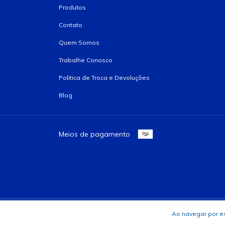
Produtos
Contato
Quem Somos
Trabalhe Conosco
Politica de Troca e Devoluções
Blog
Meios de pagamento
Copyright A C MACHADO E CIA LTDA - 85029536000192 - 2026. Todos
Ao navegar por es