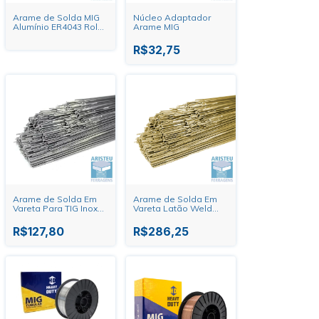
Arame de Solda MIG
Núcleo Adaptador
Alumínio ER4043 Rolo
Arame MIG
7Kg Oxigen
R$32,75
Arame de Solda Em
Arame de Solda Em
Vareta Para TIG Inox
Vareta Latão Weld
308L Weld Inox - Quilo
Inox- Quilo
R$127,80
R$286,25