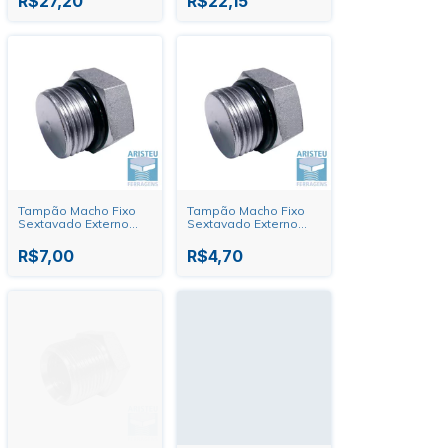
R$27,20
R$22,15
Tampão Macho Fixo
Tampão Macho Fixo
Sextavado Externo
Sextavado Externo
UNF Paralelo
UNF Paralelo
Heberflex - 1/2"
Heberflex - 7/16"
R$7,00
R$4,70