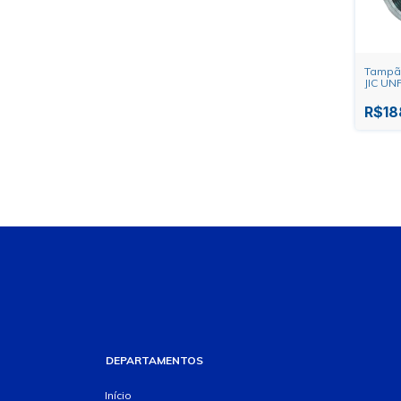
Tampã
JIC UNF
R$18
DEPARTAMENTOS
Início