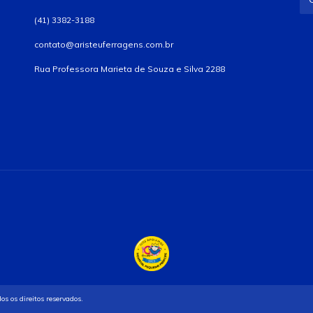
(41) 3382-3188
contato@aristeuferragens.com.br
Rua Professora Marieta de Souza e Silva 2288
 os direitos reservados.