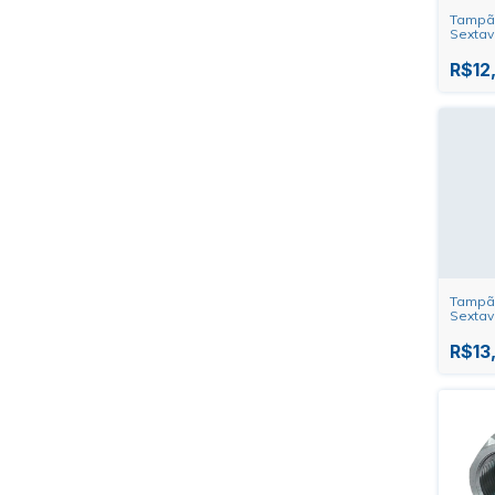
Tampã
Sextav
UNF JIC
R$12
Tampã
Sextav
NPT - 3
R$13