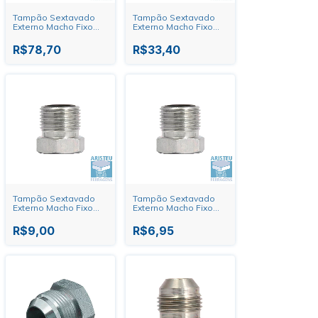
Tampão Sextavado
Tampão Sextavado
Externo Macho Fixo
Externo Macho Fixo
ORFS - 2"
ORFS - 1.11/16"
R$78,70
R$33,40
Tampão Sextavado
Tampão Sextavado
Externo Macho Fixo
Externo Macho Fixo
ORFS - 13/16"
ORFS - 11/16"
R$9,00
R$6,95