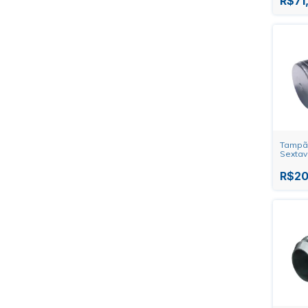
R$71
Tampã
Sextav
UNF Pa
Heberfl
R$20