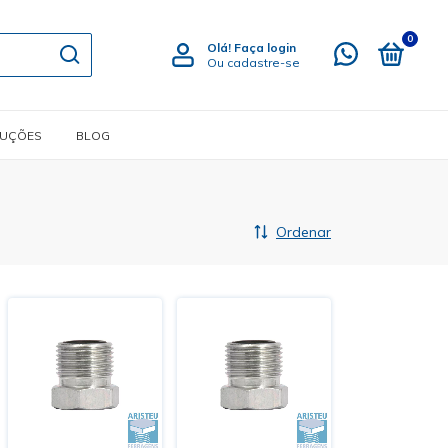
0
Olá!
Faça login
Ou cadastre-se
LUÇÕES
BLOG
Ordenar