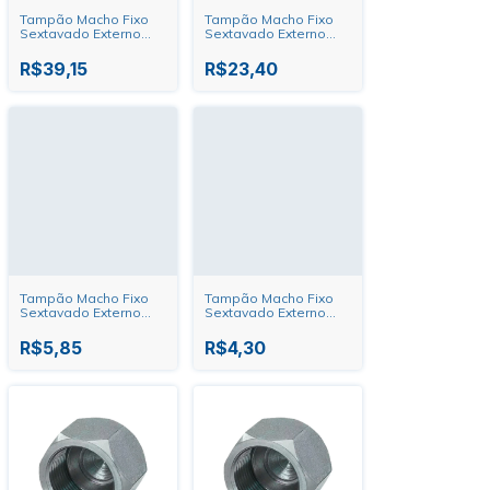
Tampão Macho Fixo
Tampão Macho Fixo
Sextavado Externo
Sextavado Externo
NPT - 1.1/4"
NPT - 1"
R$39,15
R$23,40
Tampão Macho Fixo
Tampão Macho Fixo
Sextavado Externo
Sextavado Externo
NPT - 1/4"
NPT - 1/8"
R$5,85
R$4,30