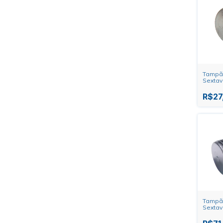
Tampã
Sextav
BSP - 3
R$27
Tampã
Sextav
UNF Pa
Heberfl