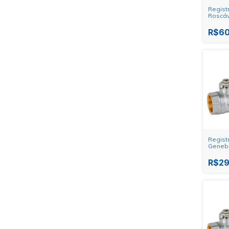
Regist
Roscáv
- 1.1/2"
R$60
Regist
Genebr
R$29