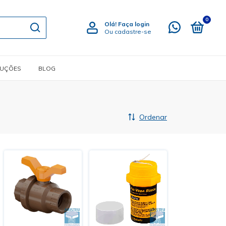
0
Olá!
Faça login
Ou cadastre-se
LUÇÕES
BLOG
Ordenar