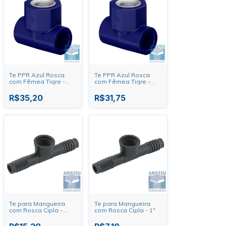
Te PPR Azul Rosca
Te PPR Azul Rosca
com Fêmea Tigre -
com Fêmea Tigre -
25mm X 3/4"
25mm X 1/2"
R$35,20
R$31,75
Te para Mangueira
Te para Mangueira
com Rosca Cipla -
com Rosca Cipla - 1"
1.1/4"