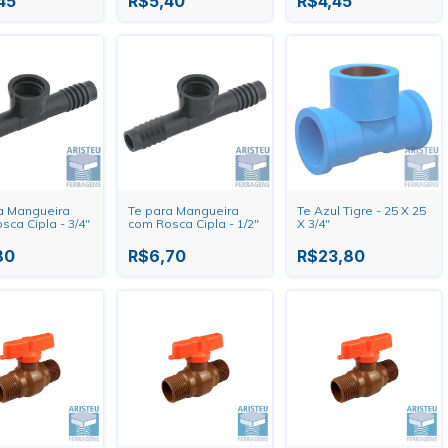
45
R$5,40
R$4,45
a Mangueira
Te para Mangueira
Te Azul Tigre - 25 X 25
sca Cipla - 3/4"
com Rosca Cipla - 1/2"
X 3/4"
80
R$6,70
R$23,80