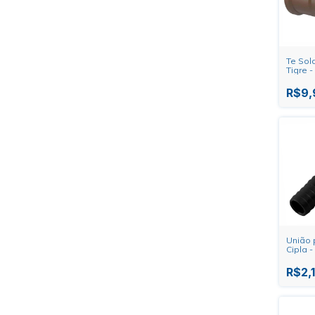
Te Sol
Tigre 
X 3/4"
R$9,
União 
Cipla -
R$2,