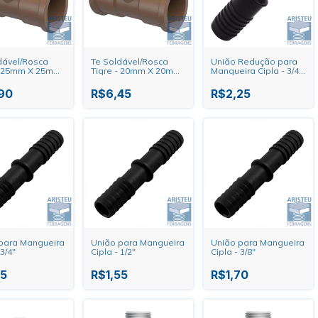
dável/Rosca
Te Soldável/Rosca
União Redução para
- 25mm X 25mm
Tigre - 20mm X 20mm
Mangueira Cipla - 3/4"
X 1/2"
X 1/2"
90
R$6,45
R$2,25
para Mangueira
União para Mangueira
União para Mangueira
 3/4"
Cipla - 1/2"
Cipla - 3/8"
15
R$1,55
R$1,70