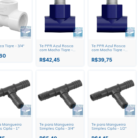
a Tigre - 3/4"
Te PPR Azul Rosca
Te PPR Azul Rosca
com Macho Tigre -
com Macho Tigre -
25mm X 3/4"
25mm X 1/2"
,60
R$42,45
R$39,75
a Mangueira
Te para Mangueira
Te para Mangueira
 Cipla - 1"
Simples Cipla - 3/4"
Simples Cipla - 1/2"