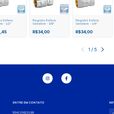
ro Esfera
Registro Esfera
Registro Esfera
e - 1/2"
Genebre - 3/8"
Genebre - 1/4"
,45
R$34,00
R$34,00
1
/
5
ENTRE EM CONTATO
NE
554133823188