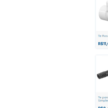
Te Rosc
R$11
Te par
Simples