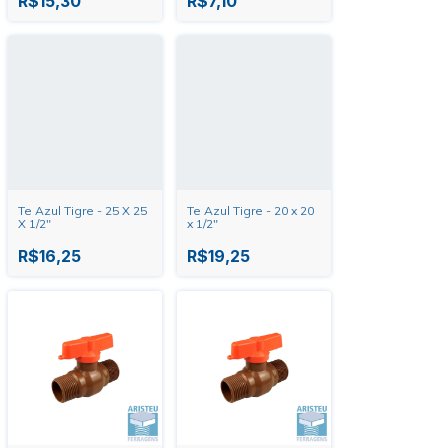
R$15,30
R$7,10
Te Azul Tigre - 25 X 25
Te Azul Tigre - 20 x 20
X 1/2"
x 1/2"
R$16,25
R$19,25