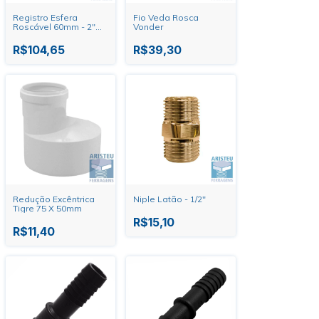
Registro Esfera
Fio Veda Rosca
Roscável 60mm - 2"
Vonder
Tigre
R$104,65
R$39,30
Redução Excêntrica
Niple Latão - 1/2"
Tigre 75 X 50mm
R$15,10
R$11,40