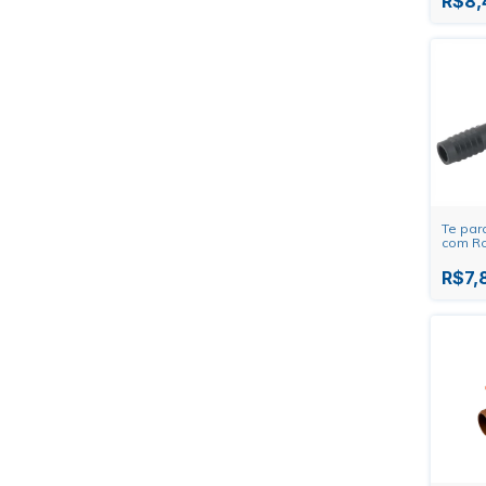
R$8,
Te par
com Ro
R$7,