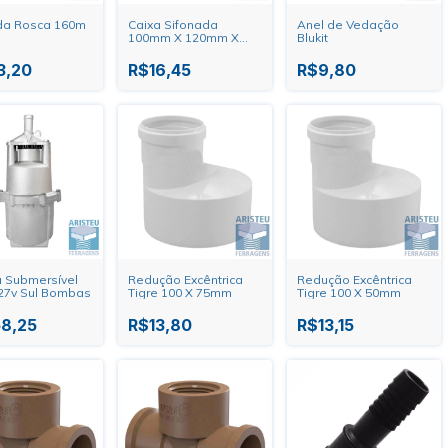
da Rosca 160m
Caixa Sifonada
Anel de Vedação
100mm X 120mm X
Blukit
50mm Redonda
Cromada Astra
3,20
R$16,45
R$9,80
 Submersível
Redução Excêntrica
Redução Excêntrica
27v Sul Bombas
Tigre 100 X 75mm
Tigre 100 X 50mm
8,25
R$13,80
R$13,15