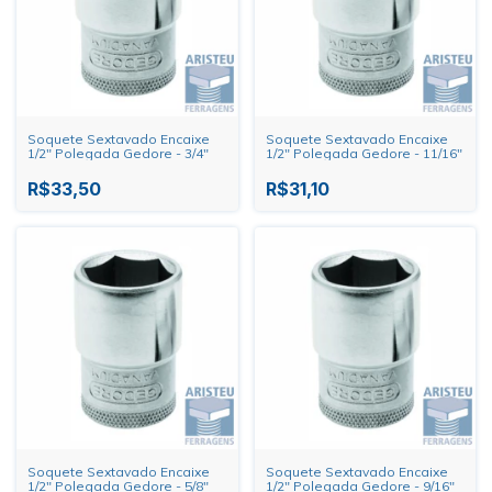
Soquete Sextavado Encaixe
Soquete Sextavado Encaixe
1/2" Polegada Gedore - 3/4"
1/2" Polegada Gedore - 11/16"
R$33,50
R$31,10
Soquete Sextavado Encaixe
Soquete Sextavado Encaixe
1/2" Polegada Gedore - 5/8"
1/2" Polegada Gedore - 9/16"