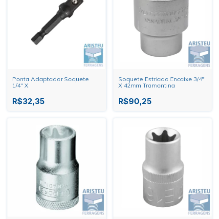
Ponta Adaptador Soquete
Soquete Estriado Encaixe 3/4"
1/4" X
X 42mm Tramontina
R$32,35
R$90,25