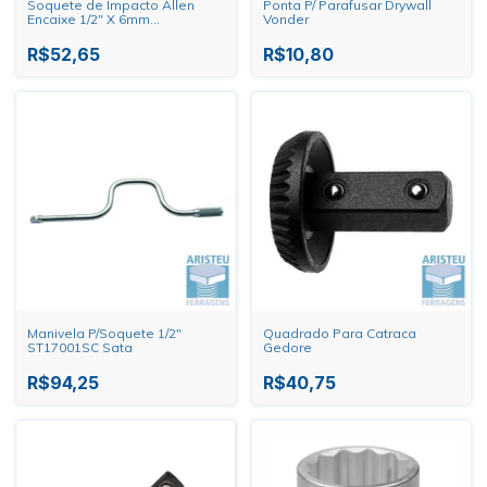
Soquete de Impacto Allen
Ponta P/ Parafusar Drywall
Encaixe 1/2" X 6mm
Vonder
Tramontina-Pro
R$52,65
R$10,80
Manivela P/Soquete 1/2"
Quadrado Para Catraca
ST17001SC Sata
Gedore
R$94,25
R$40,75