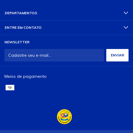
DEPARTAMENTOS
ENTRE EM CONTATO
NEWSLETTER
Meios de pagamento