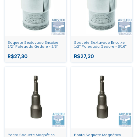
Soquete Sextavado Encaixe
Soquete Sextavado Encaixe
1/2" Polegada Gedore - 3/8"
1/2" Polegada Gedore - 5/16"
R$27,30
R$27,30
Ponta Soquete Magnético -
Ponta Soquete Magnético -