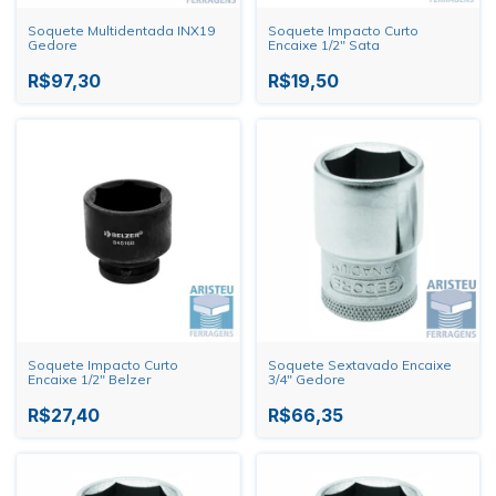
Soquete Multidentada INX19
Soquete Impacto Curto
Gedore
Encaixe 1/2" Sata
R$97,30
R$19,50
Soquete Impacto Curto
Soquete Sextavado Encaixe
Encaixe 1/2" Belzer
3/4" Gedore
R$27,40
R$66,35