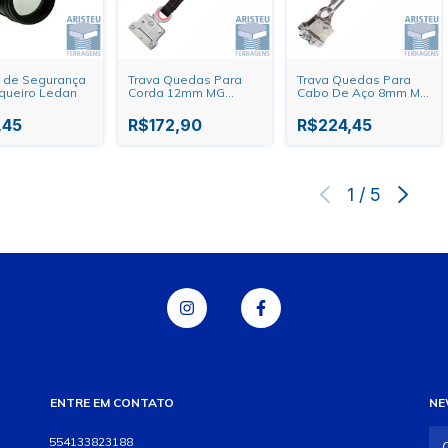
 de Segurança
Trava Quedas Para
Trava Quedas Para
queiro Ledan
Corda 12mm MG
Cabo De Aço 8mm MG
Cintos
Cintos
,45
R$172,90
R$224,45
1
/
5
ENTRE EM CONTATO
NE
554133823188