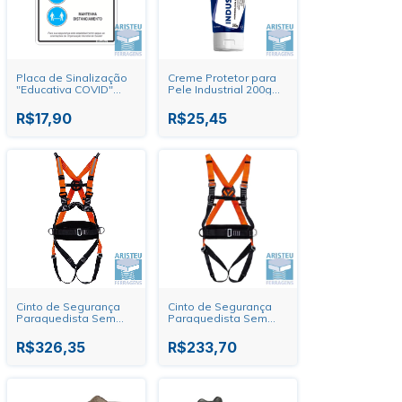
Placa de Sinalização
Creme Protetor para
"Educativa COVID"
Pele Industrial 200g
Sinalize
Luvex
R$17,90
R$25,45
Cinto de Segurança
Cinto de Segurança
Paraquedista Sem
Paraquedista Sem
Talabarte MG 2011
Talabarte MG 2010
R$326,35
R$233,70