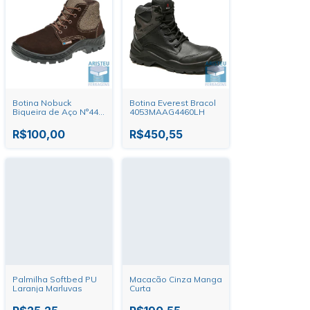
Botina Nobuck
Botina Everest Bracol
Biqueira de Aço N°44
4053MAAG4460LH
Marluvas
R$100,00
R$450,55
Palmilha Softbed PU
Macacão Cinza Manga
Laranja Marluvas
Curta