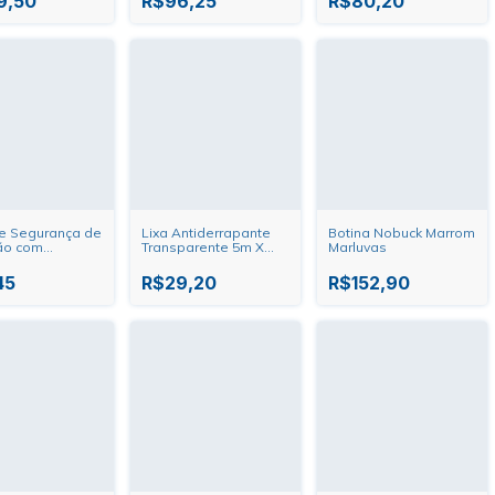
9,50
R$96,25
R$80,20
e Segurança de
Lixa Antiderrapante
Botina Nobuck Marrom
ão com
Transparente 5m X
Marluvas
to Branca 4
50mm Vonder
uper Safety
45
R$29,20
R$152,90