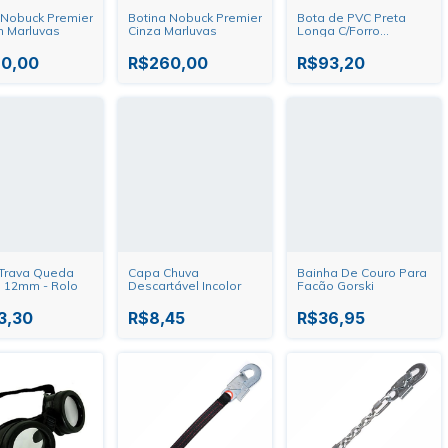
 Nobuck Premier
Botina Nobuck Premier
Bota de PVC Preta
 Marluvas
Cinza Marluvas
Longa C/Forro
Vulcabras
0,00
R$260,00
R$93,20
Trava Queda
Capa Chuva
Bainha De Couro Para
 12mm - Rolo
Descartável Incolor
Facão Gorski
3,30
R$8,45
R$36,95