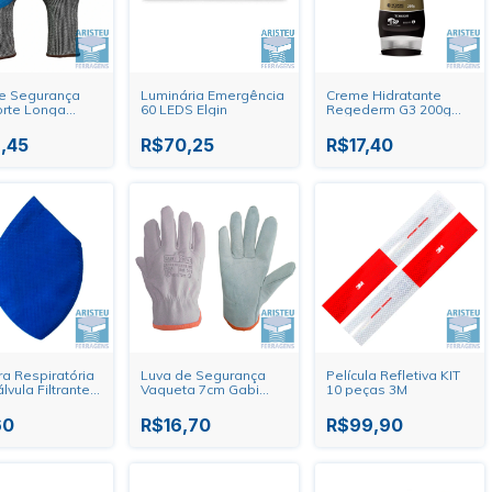
e Segurança
Luminária Emergência
Creme Hidratante
orte Longa
60 LEDS Elgin
Regederm G3 200g
Nutriex
,45
R$70,25
R$17,40
a Respiratória
Luva de Segurança
Película Refletiva KIT
vula Filtrante
Vaqueta 7cm Gabi
10 peças 3M
uper Safety
Luva
60
R$16,70
R$99,90