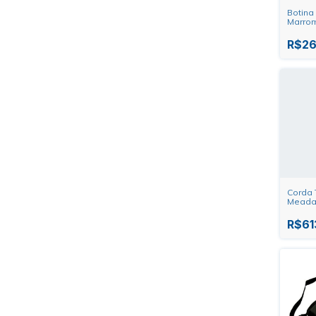
Botina
Marrom
R$26
Corda 
Meada
R$61