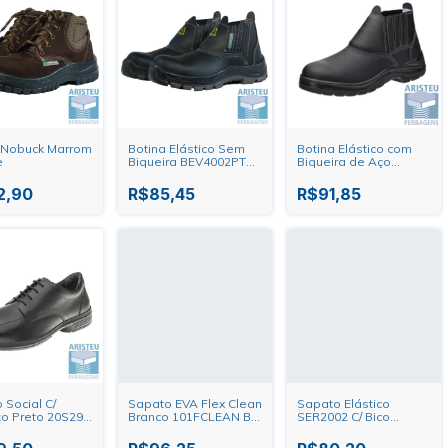
 Nobuck Marrom
Botina Elástico Sem
Botina Elástico com
e
Biqueira BEV4002PTX
Biqueira de Aço
Fortline
Vulcaflex
2,90
R$85,45
R$91,85
 Social C/
Sapato EVA Flex Clean
Sapato Elástico
o Preto 20S29T
Branco 101FCLEAN BR
SER2002 C/ Bico
as
Marluvas
Plástico C.A 40520
Fortline