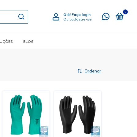
0
Olá!
Faça login
Ou cadastre-se
LUÇÕES
BLOG
Ordenar