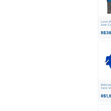
Luva d
Anti-C
Imbat
R$38
Máscar
Sem Vál
PFF2 S
R$1,