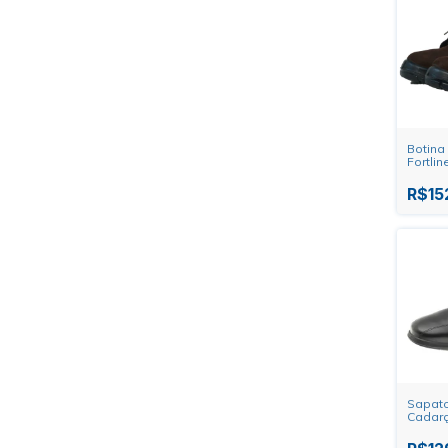
Botina
Fortlin
R$15
Sapato
Cadarç
Marluv