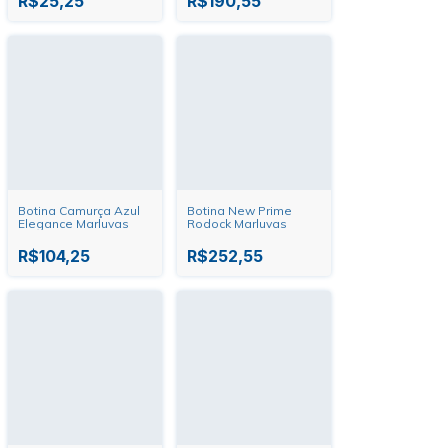
R$25,25
R$190,55
Botina Camurça Azul
Botina New Prime
Elegance Marluvas
Rodock Marluvas
R$104,25
R$252,55