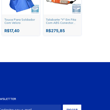
Touca Para Soldador
Talabarte "Y" Em Fita
Com Velcro
Com ABS Conector
55mm MG Cinto
R$17,40
R$275,85
WSLETTER