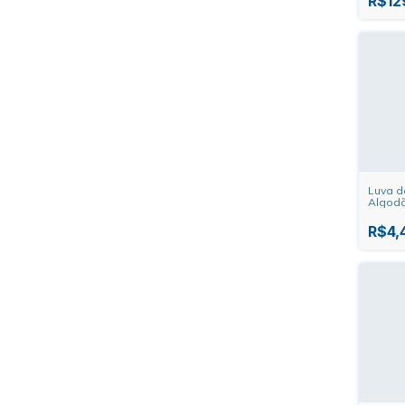
R$12
Luva d
Algod
Pigmen
Fios S
R$4,