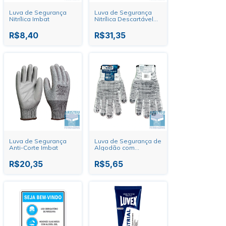
Luva de Segurança
Luva de Segurança
Nitrílica Imbat
Nitrílica Descartável
Caixa C/50 Imbat
R$8,40
R$31,35
Luva de Segurança
Luva de Segurança de
Anti-Corte Imbat
Algodão com
Pigmento
Branca/Mesclada 5
R$20,35
R$5,65
Fios Imbat