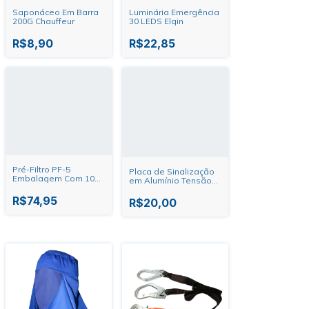
Saponáceo Em Barra
Luminária Emergência
200G Chauffeur
30 LEDS Elgin
R$8,90
R$22,85
Pré-Filtro PF-5
Placa de Sinalização
Embalagem Com 100
em Alumínio Tensão
Unidades
127V/220V Sinalize
Carbografite
R$74,95
R$20,00