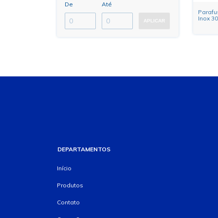
De
Até
Parafu
Inox 3
APLICAR
Inteira
DEPARTAMENTOS
Início
Produtos
Contato