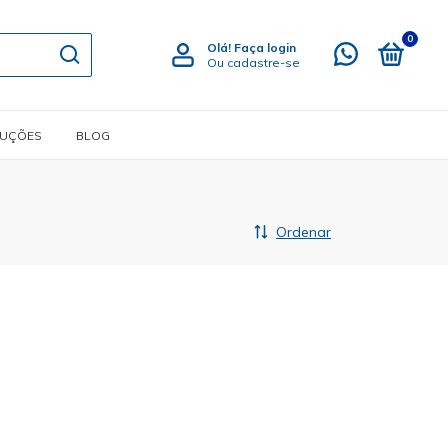
0
Olá!
Faça login
Ou cadastre-se
LUÇÕES
BLOG
Ordenar