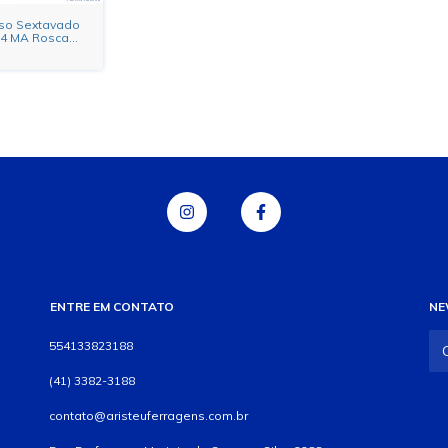
so Sextavado
04 MA Rosca
ENTRE EM CONTATO
NE
554133823188
(41) 3382-3188
contato@aristeuferragens.com.br