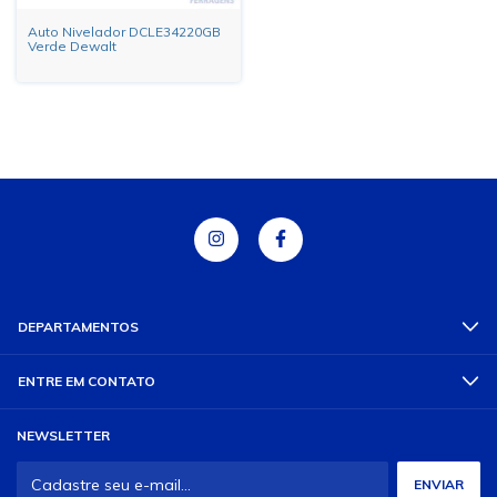
Auto Nivelador DCLE34220GB
Verde Dewalt
DEPARTAMENTOS
ENTRE EM CONTATO
NEWSLETTER