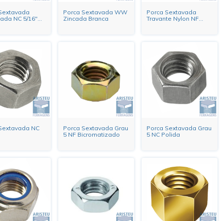
Sextavada
Porca Sextavada WW
Porca Sextavada
ada NC 5/16"
Zincada Branca
Travante Nylon NF
a Branca
Zincada Branca
Sextavada NC
Porca Sextavada Grau
Porca Sextavada Grau
5 NF Bicromatizado
5 NC Polida