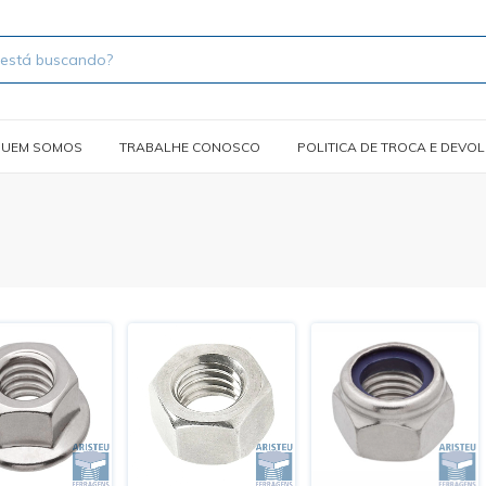
UEM SOMOS
TRABALHE CONOSCO
POLITICA DE TROCA E DEVO