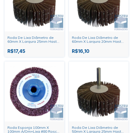
Roda De Lixa Diâmetro de
Roda De Lixa Diâmetro de
60mm X Largura 25mm Haste
60mm X Largura 20mm Haste
1/4"
1/4"
R$17,45
R$16,10
Roda Esponja 100mm X
Roda De Lixa Diâmetro de
100mm A/Om+Lixa #80 Rosca
50mm X Largura 25mm Haste