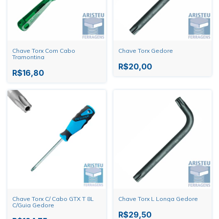
Chave Torx Com Cabo
Chave Torx Gedore
Tramontina
R$20,00
R$16,80
Chave Torx C/ Cabo GTX T 8L
Chave Torx L Longa Gedore
C/Guia Gedore
R$29,50